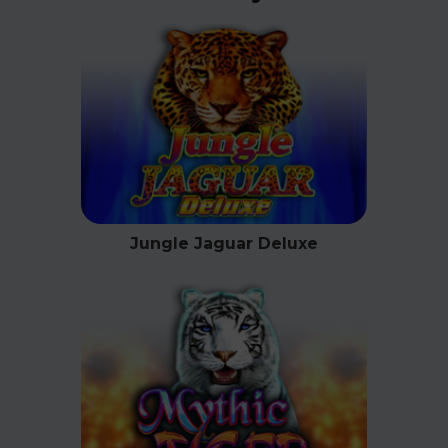
Jungle Jaguar Deluxe