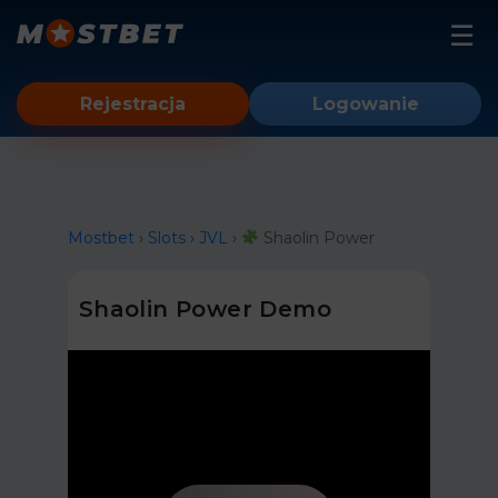
Kasyno
Rejestracja
Logowanie
Automaty
Konto
Aviator
Instrukcja
Mostbet
›
Slots
›
JVL
›
Shaolin Power
Link alternatywny
Android
Shaolin Power Demo
iOS
PC
Bonus