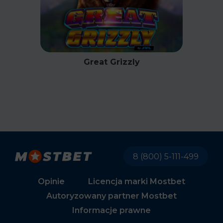
Great Grizzly
8 (800) 5-111-499
Opinie
Licencja marki Mostbet
Autoryzowany partner Mostbet
Informacje prawne