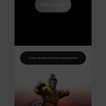
Graj teraz
Graj na prawdziwe pieniądze