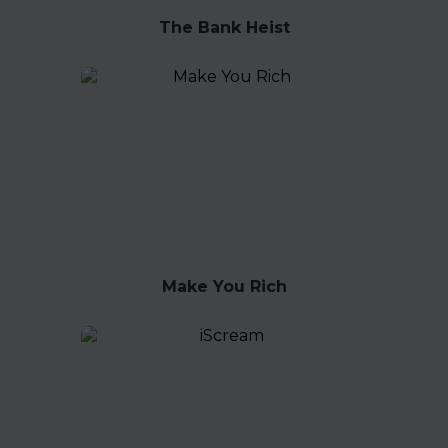
The Bank Heist
Make You Rich