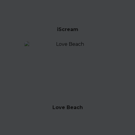
iScream
Love Beach