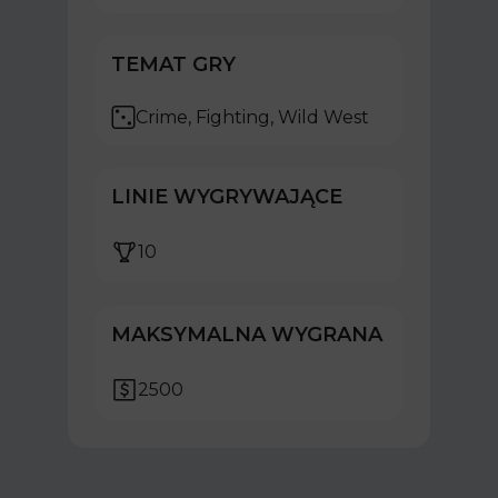
TEMAT GRY
Crime, Fighting, Wild West
LINIE WYGRYWAJĄCE
10
MAKSYMALNA WYGRANA
2500