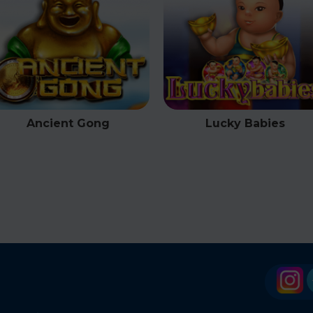
Ancient Gong
Lucky Babies