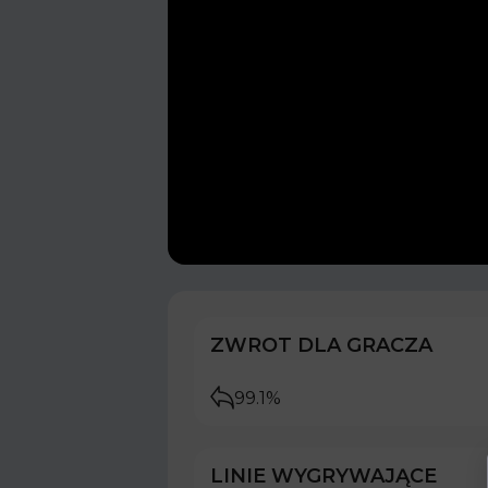
ZWROT DLA GRACZA
99.1%
LINIE WYGRYWAJĄCE