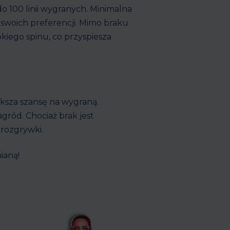
do 100 linii wygranych. Minimalna
swoich preferencji. Mimo braku
kiego spinu, co przyspiesza
ększa szansę na wygraną.
gród. Chociaż brak jest
 rozgrywki.
ianą!