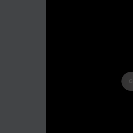
cs
tr
G