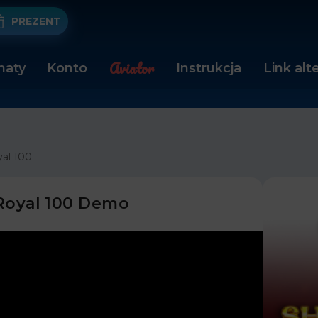
PREZENT
Kasyno
Aviator
maty
Konto
Instrukcja
Link al
Automaty
Konto
Aviator
Instrukcja
al 100
Link alternatywny
Android
Royal 100 Demo
iOS
PC
Bonus