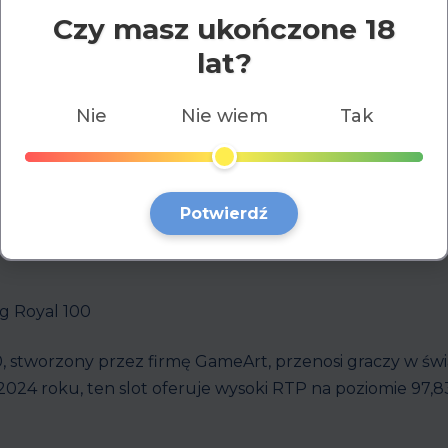
Czy masz ukończone 18
9.20
lat?
OCENA
Nie
Nie wiem
Tak
Potwierdź
g Royal 100
0, stworzony przez firmę GameArt, przenosi graczy w św
024 roku, ten slot oferuje wysoki RTP na poziomie 97,8
.