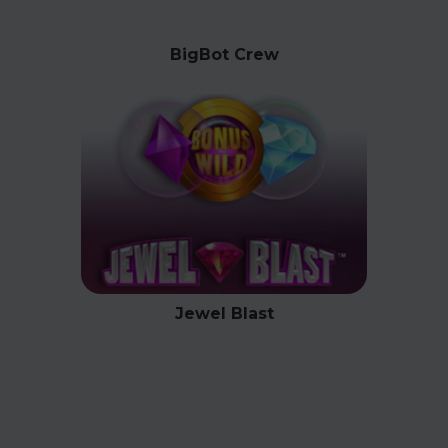
BigBot Crew
Jewel Blast