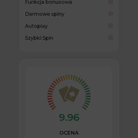
Funkcja bonusowa
Darmowe spiny
Autoplay
Szybki Spin
9.96
OCENA