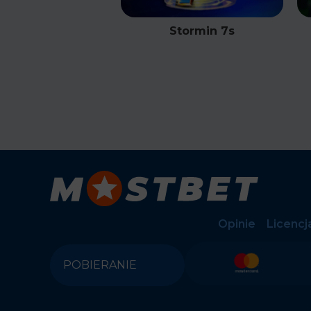
Stormin 7s
Opinie
Licencj
POBIERANIE