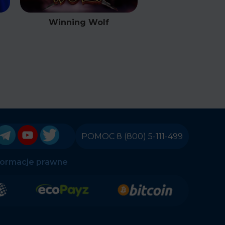
Winning Wolf
POMOC
8 (800) 5-111-499
formacje prawne