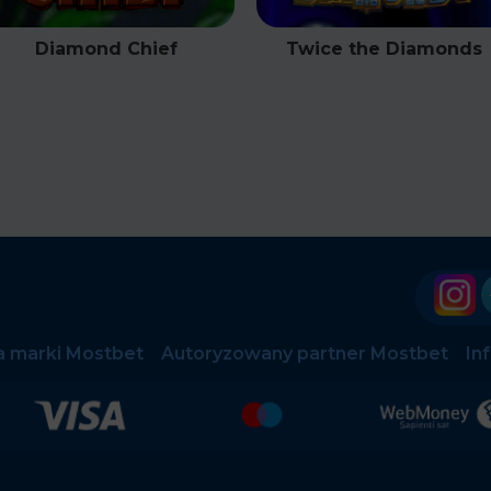
Diamond Chief
Twice the Diamonds
a marki Mostbet
Autoryzowany partner Mostbet
In