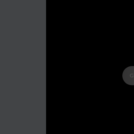
cs
tr
G