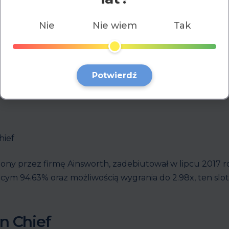
9.23
Nie
Nie wiem
Tak
OCENA
Potwierdź
hief
ony przez firmę Ainsworth, zadebiutował w lipcu 2017 r
cym 94.63% oraz możliwością wygrania do 2.98x, ten slot
n Chief