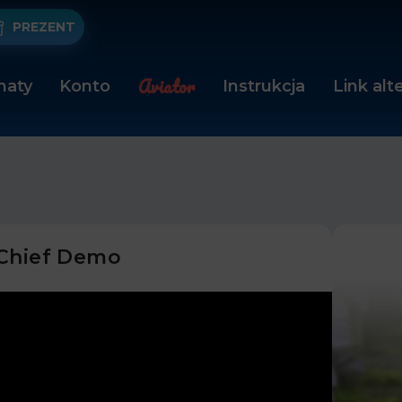
PREZENT
Kasyno
Aviator
maty
Konto
Instrukcja
Link al
Automaty
Konto
Aviator
Instrukcja
Link alternatywny
Android
Chief Demo
iOS
PC
Bonus