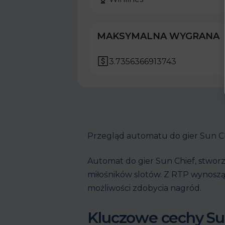
MAKSYMALNA WYGRANA
3.7356366913743
Przegląd automatu do gier Sun C
Automat do gier Sun Chief, stworz
miłośników slotów. Z RTP wynoszą
możliwości zdobycia nagród.
Kluczowe cechy Su