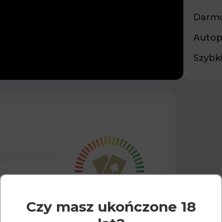
Darmo
Autop
Szybki
9.90
Czy masz ukończone 18