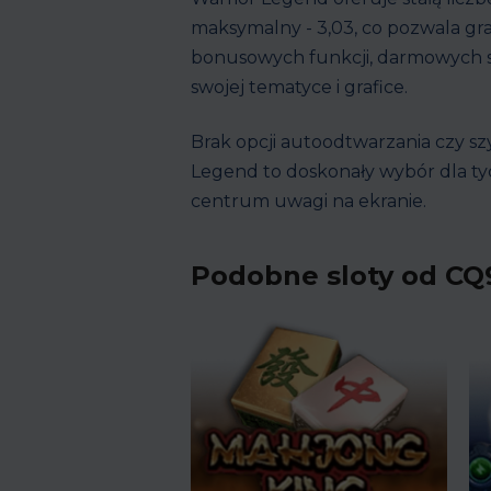
maksymalny - 3,03, co pozwala gr
bonusowych funkcji, darmowych sp
swojej tematyce i grafice.
Brak opcji autoodtwarzania czy szy
Legend to doskonały wybór dla tyc
centrum uwagi na ekranie.
Podobne sloty od C