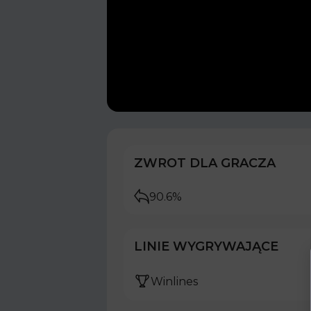
ZWROT DLA GRACZA
90.6%
LINIE WYGRYWAJĄCE
Winlines