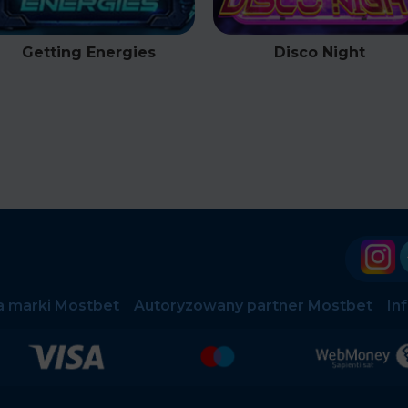
Getting Energies
Disco Night
a marki Mostbet
Autoryzowany partner Mostbet
In