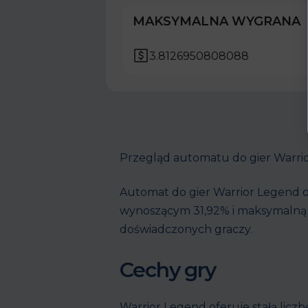
MAKSYMALNA WYGRANA
3.8126950808088
Przegląd automatu do gier Warri
Automat do gier Warrior Legend 
wynoszącym 31,92% i maksymalną wy
doświadczonych graczy.
Cechy gry
Warrior Legend oferuje stałą liczb