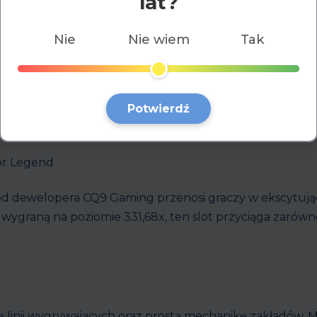
lat?
OCENA
Nie
Nie wiem
Tak
Potwierdź
or Legend
od dewelopera CQ9 Gaming przenosi graczy w ekscytują
graną na poziomie 331,68x, ten slot przyciąga zarówno 
ę linii wygrywających oraz prostą mechanikę zakładów. Mi