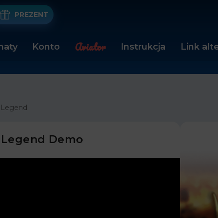
PREZENT
Kasyno
Aviator
maty
Konto
Instrukcja
Link al
Automaty
Konto
Aviator
Instrukcja
 Legend
Link alternatywny
Android
r Legend Demo
iOS
PC
Bonus