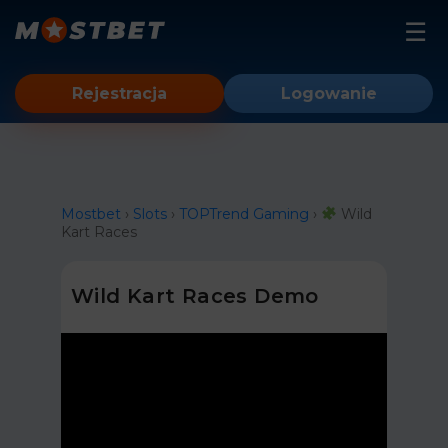
Kasyno
Rejestracja
Logowanie
Automaty
Konto
Aviator
Instrukcja
Mostbet
›
Slots
›
TOPTrend Gaming
›
Wild
Kart Races
Link alternatywny
Android
Wild Kart Races Demo
iOS
PC
Bonus