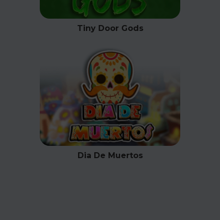
Tiny Door Gods
Dia De Muertos