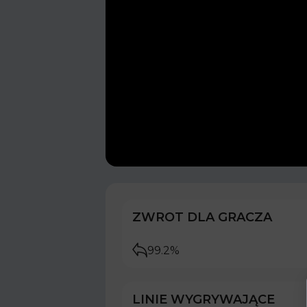
ZWROT DLA GRACZA
99.2%
LINIE WYGRYWAJĄCE