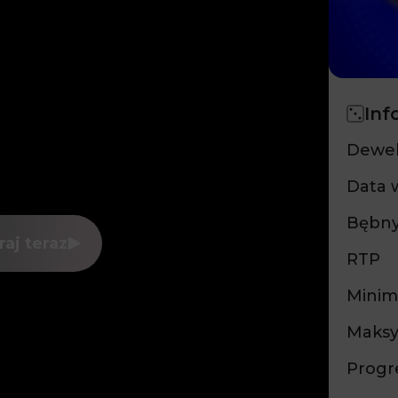
Inf
Dewe
Data 
Bębn
raj teraz
RTP
Minim
Maksy
Progr