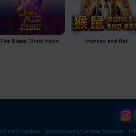
Fire Blaze: Jinns Moon
Monkey and Rat
a marki Mostbet
Autoryzowany partner Mostbet
In