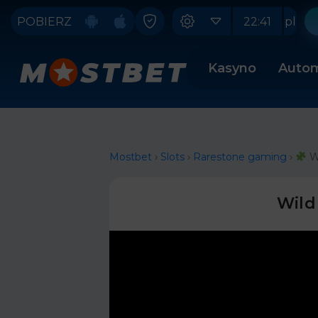
POBIERZ
22:41
pl
Kasyno
Auto
ru
uk
uk
pt
Mostbet
›
Slots
›
Rarestone gaming
›
Wi
bn
es
Wild
fr
no
hu
ar