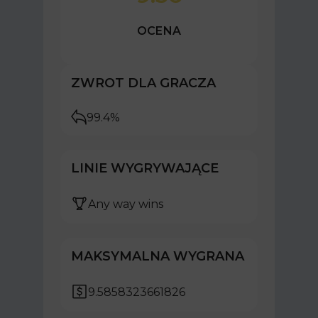
OCENA
ZWROT DLA GRACZA
99.4%
LINIE WYGRYWAJĄCE
Any way wins
MAKSYMALNA WYGRANA
9.5858323661826