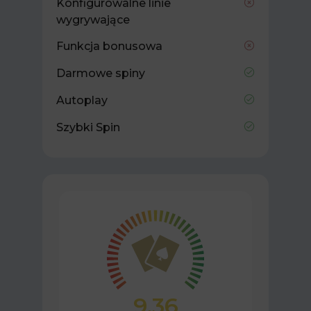
Konfigurowalne linie
wygrywające
Funkcja bonusowa
Darmowe spiny
Autoplay
Szybki Spin
9.36