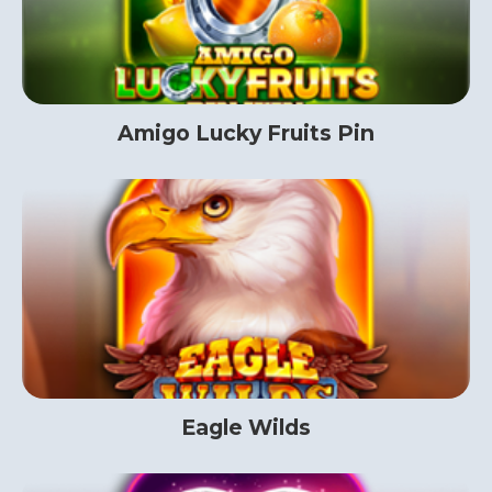
Amigo Lucky Fruits Pin
Eagle Wilds