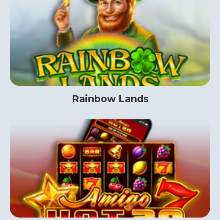
Rainbow Lands