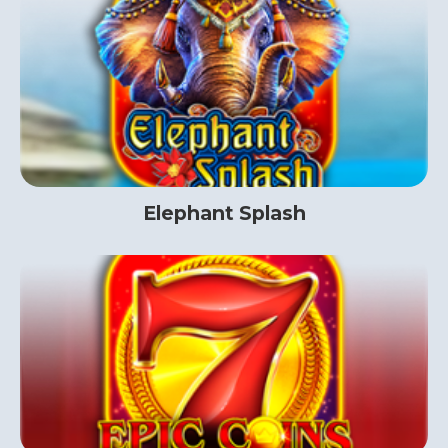
Elephant Splash