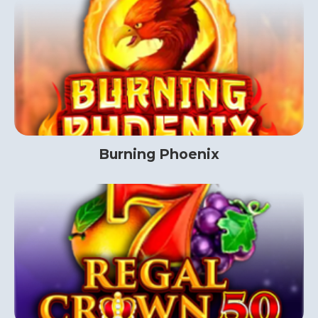
Burning Phoenix