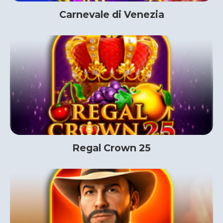
Carnevale di Venezia
Regal Crown 25