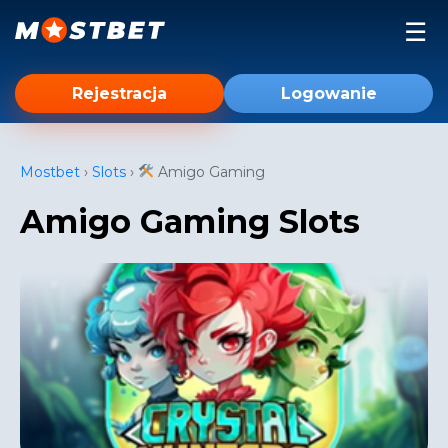
Kasyno
Rejestracja
Logowanie
Automaty
Konto
Aviator
Mostbet
›
Slots
›
Amigo Gaming
Instrukcja
Amigo Gaming Slots
Link alternatywny
Android
iOS
PC
Bonus