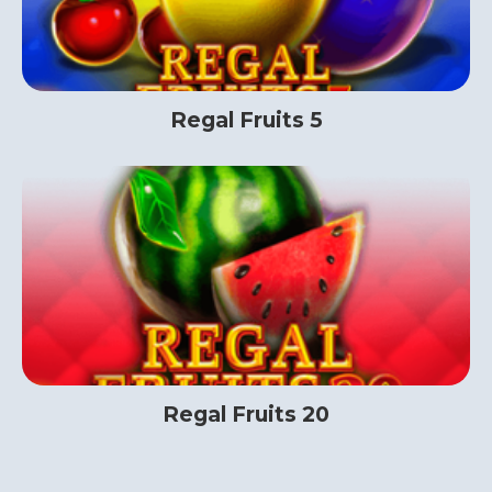
Regal Fruits 5
Regal Fruits 20