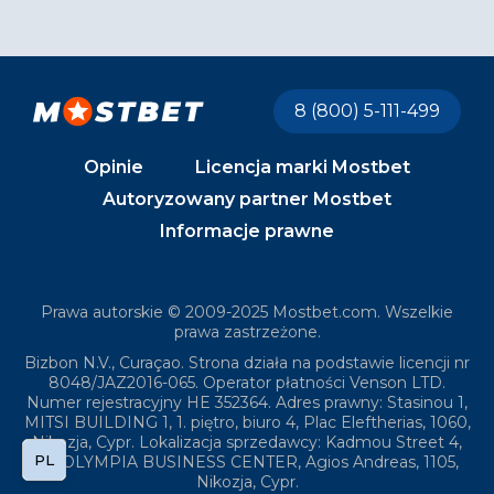
8 (800) 5-111-499
Opinie
Licencja marki Mostbet
Autoryzowany partner Mostbet
Informacje prawne
Prawa autorskie © 2009-2025 Mostbet.com. Wszelkie
prawa zastrzeżone.
Bizbon N.V., Curaçao. Strona działa na podstawie licencji nr
8048/JAZ2016-065. Operator płatności Venson LTD.
Numer rejestracyjny HE 352364. Adres prawny: Stasinou 1,
MITSI BUILDING 1, 1. piętro, biuro 4, Plac Eleftherias, 1060,
Nikozja, Cypr. Lokalizacja sprzedawcy: Kadmou Street 4,
PL
S.I. OLYMPIA BUSINESS CENTER, Agios Andreas, 1105,
Nikozja, Cypr.