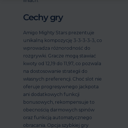
liniach.
Cechy gry
Amigo Mighty Stars prezentuje
unikalną kompozycję 3-3-3-3-3, co
wprowadza różnorodność do
rozgrywki. Gracze mogą stawiać
kwoty od 12,19 do 11,97, co pozwala
na dostosowanie strategii do
własnych preferencji. Choć slot nie
oferuje progresywnego jackpota
ani dodatkowych funkcji
bonusowych, rekompensuje to
obecnością darmowych spinów
oraz funkcją automatycznego
obracania. Opcja szybkiej gry