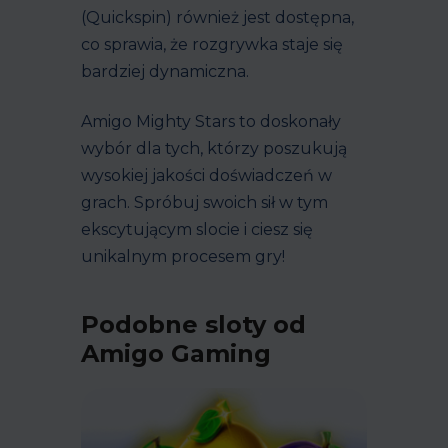
(Quickspin) również jest dostępna,
co sprawia, że rozgrywka staje się
bardziej dynamiczna.
Amigo Mighty Stars to doskonały
wybór dla tych, którzy poszukują
wysokiej jakości doświadczeń w
grach. Spróbuj swoich sił w tym
ekscytującym slocie i ciesz się
unikalnym procesem gry!
Podobne sloty od
Amigo Gaming