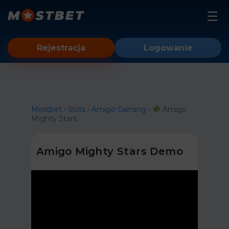
Kasyno
Rejestracja
Logowanie
Automaty
Konto
Aviator
Instrukcja
Mostbet
›
Slots
›
Amigo Gaming
›
Amigo
Mighty Stars
Link alternatywny
Android
Amigo Mighty Stars Demo
iOS
PC
Bonus