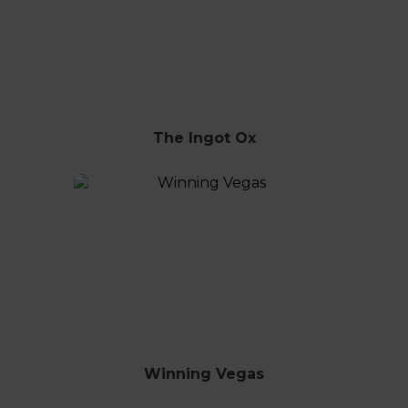
The Ingot Ox
Winning Vegas