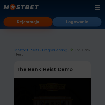
Kasyno
Rejestracja
Logowanie
Automaty
Konto
Aviator
Instrukcja
Mostbet
›
Slots
›
DragonGaming
›
The Bank
Heist
Link alternatywny
Android
The Bank Heist Demo
iOS
PC
Bonus