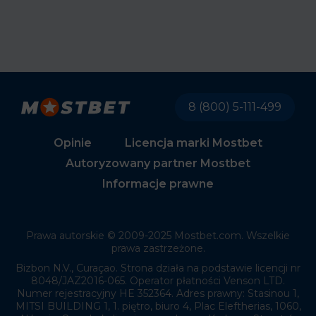
8 (800) 5-111-499
Opinie
Licencja marki Mostbet
Autoryzowany partner Mostbet
Informacje prawne
Prawa autorskie © 2009-2025 Mostbet.com. Wszelkie
prawa zastrzeżone.
Bizbon N.V., Curaçao. Strona działa na podstawie licencji nr
8048/JAZ2016-065. Operator płatności Venson LTD.
Numer rejestracyjny HE 352364. Adres prawny: Stasinou 1,
MITSI BUILDING 1, 1. piętro, biuro 4, Plac Eleftherias, 1060,