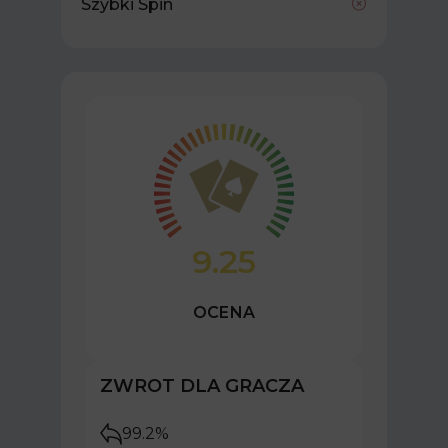
Szybki Spin
9.25
OCENA
ZWROT DLA GRACZA
99.2%